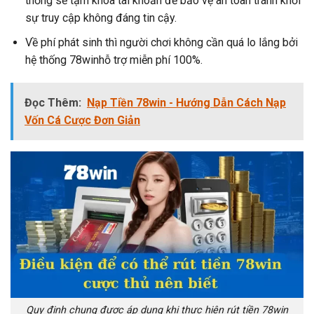
thống sẽ tạm khóa tài khoản để bảo vệ an toàn tránh khỏi
sự truy cập không đáng tin cậy.
Về phí phát sinh thì người chơi không cần quá lo lắng bởi
hệ thống 78winhỗ trợ miễn phí 100%.
Đọc Thêm:
Nạp Tiền 78win - Hướng Dẫn Cách Nạp
Vốn Cá Cược Đơn Giản
Quy định chung được áp dụng khi thực hiện rút tiền 78win