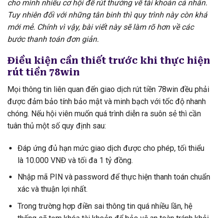
cho mình nhiều cơ hội để rút thưởng về tài khoản cá nhân.
Tuy nhiên đối với những tân binh thì quy trình này còn khá
mới mẻ. Chính vì vậy, bài viết này sẽ làm rõ hơn về các
bước thanh toán đơn giản.
Điều kiện cần thiết trước khi thực hiện
rút tiền
78win
Mọi thông tin liên quan đến giao dịch rút tiền 78win đều phải
được đảm bảo tính bảo mật và minh bạch với tốc độ nhanh
chóng. Nếu hội viên muốn quá trình diễn ra suôn sẻ thì cần
tuân thủ một số quy định sau:
Đáp ứng đủ hạn mức giao dịch được cho phép, tối thiểu
là 10.000 VNĐ và tối đa 1 tỷ đồng.
Nhập mã PIN và password để thực hiện thanh toán chuẩn
xác và thuận lợi nhất.
Trong trường hợp điền sai thông tin quá nhiều lần, hệ