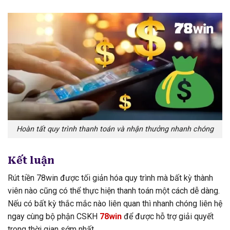
Hoàn tất quy trình thanh toán và nhận thưởng nhanh chóng
Kết luận
Rút tiền 78win được tối giản hóa quy trình mà bất kỳ thành
viên nào cũng có thể thực hiện thanh toán một cách dễ dàng.
Nếu có bất kỳ thắc mắc nào liên quan thì nhanh chóng liên hệ
ngay cùng bộ phận CSKH
78win
để được hỗ trợ giải quyết
trong thời gian sớm nhất.