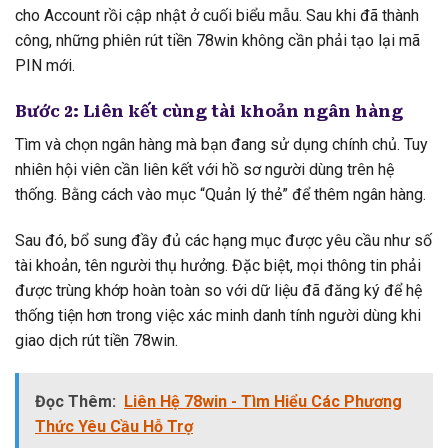
cho Account rồi cập nhật ở cuối biểu mẫu. Sau khi đã thành
công, những phiên rút tiền 78win không cần phải tạo lại mã
PIN mới.
Bước 2: Liên kết cùng tài khoản ngân hàng
Tìm và chọn ngân hàng mà bạn đang sử dụng chính chủ. Tuy
nhiên hội viên cần liên kết với hồ sơ người dùng trên hệ
thống. Bằng cách vào mục “Quản lý thẻ” để thêm ngân hàng.
Sau đó, bổ sung đầy đủ các hạng mục được yêu cầu như số
tài khoản, tên người thụ hưởng. Đặc biệt, mọi thông tin phải
được trùng khớp hoàn toàn so với dữ liệu đã đăng ký để hệ
thống tiện hơn trong việc xác minh danh tính người dùng khi
giao dịch rút tiền 78win.
Đọc Thêm:
Liên Hệ 78win - Tìm Hiểu Các Phương
Thức Yêu Cầu Hỗ Trợ