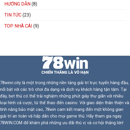
Mạnh
HƯỚNG DẪN
(8)
Có
Chiến
Lực
Đấu
TIN TỨC
(23)
Dành
Cho
Sư
TOP NHÀ CÁI
(9)
Kê
Mới
Vào
Nghề
78winn.city
là một trong những nền tảng giải trí trực tuyến hàng đầu,
nổi bật với các trò chơi đa dạng và dịch vụ khách hàng tận tâm. Tại
đây, bet thủ có thể trải nghiệm những phút giây thư giãn với nhiều
loại hình cá cược, từ thể thao đến casino. Với giao diện thân thiện và
tính năng bảo mật cao, 78win cam kết mang đến một không gian
giải trí an toàn và hấp dẫn cho mọi game thủ. Hãy tham gia ngay
78WIN.COM
để khám phá những ưu đãi thú vị và cơ hội thắng lớn!