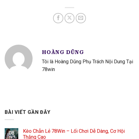
HOÀNG DŨNG
Tôi là Hoàng Dũng Phụ Trách Nội Dung Tại
78win
BÀI VIẾT GẦN ĐÂY
Kèo Chẵn Lẻ 78Win – Lối Chơi Dễ Dàng, Cơ Hội
08
Thắng Cao
Th7