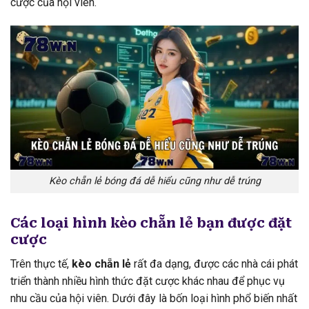
cược của hội viên.
Kèo chẵn lẻ bóng đá dễ hiểu cũng như dễ trúng
Các loại hình kèo chẵn lẻ bạn được đặt
cược
Trên thực tế,
kèo chẵn lẻ
rất đa dạng, được các nhà cái phát
triển thành nhiều hình thức đặt cược khác nhau để phục vụ
nhu cầu của hội viên. Dưới đây là bốn loại hình phổ biến nhất