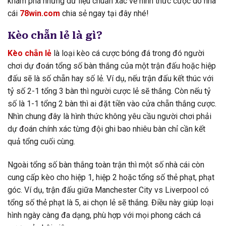
khám phá những dữ liệu chuẩn xác về hình thức cược do nhà
cái
78win.com
chia sẻ ngay tại đây nhé!
Kèo chẵn lẻ là gì?
Kèo chẵn lẻ
là loại kèo cá cược bóng đá trong đó người
chơi dự đoán tổng số bàn thắng của một trận đấu hoặc hiệp
đấu sẽ là số chẵn hay số lẻ. Ví dụ, nếu trận đấu kết thúc với
tỷ số 2-1 tổng 3 bàn thì người cược lẻ sẽ thắng. Còn nếu tỷ
số là 1-1 tổng 2 bàn thì ai đặt tiền vào cửa chẵn thắng cược.
Nhìn chung đây là hình thức không yêu cầu người chơi phải
dự đoán chính xác từng đội ghi bao nhiêu bàn chỉ cần kết
quả tổng cuối cùng.
Ngoài tổng số bàn thắng toàn trận thì một số nhà cái còn
cung cấp kèo cho hiệp 1, hiệp 2 hoặc tổng số thẻ phạt, phạt
góc. Ví dụ, trận đấu giữa Manchester City vs Liverpool có
tổng số thẻ phạt là 5, ai chọn lẻ sẽ thắng. Điều này giúp loại
hình ngày càng đa dạng, phù hợp với mọi phong cách cá