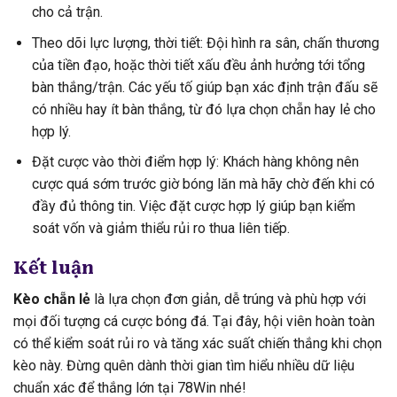
cho cả trận.
Theo dõi lực lượng, thời tiết: Đội hình ra sân, chấn thương
của tiền đạo, hoặc thời tiết xấu đều ảnh hưởng tới tổng
bàn thắng/trận. Các yếu tố giúp bạn xác định trận đấu sẽ
có nhiều hay ít bàn thắng, từ đó lựa chọn chẵn hay lẻ cho
hợp lý.
Đặt cược vào thời điểm hợp lý: Khách hàng không nên
cược quá sớm trước giờ bóng lăn mà hãy chờ đến khi có
đầy đủ thông tin. Việc đặt cược hợp lý giúp bạn kiểm
soát vốn và giảm thiểu rủi ro thua liên tiếp.
Kết luận
Kèo chẵn lẻ
là lựa chọn đơn giản, dễ trúng và phù hợp với
mọi đối tượng cá cược bóng đá. Tại đây, hội viên hoàn toàn
có thể kiểm soát rủi ro và tăng xác suất chiến thắng khi chọn
kèo này. Đừng quên dành thời gian tìm hiểu nhiều dữ liệu
chuẩn xác để thắng lớn tại 78Win nhé!