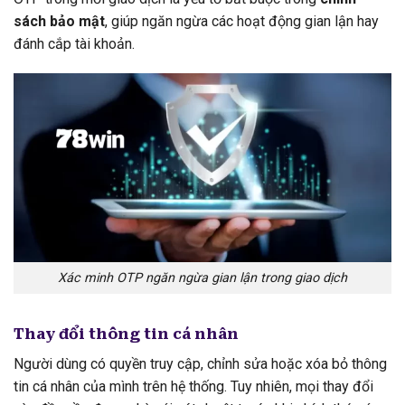
sách bảo mật
, giúp ngăn ngừa các hoạt động gian lận hay
đánh cắp tài khoản.
Xác minh OTP ngăn ngừa gian lận trong giao dịch
Thay đổi thông tin cá nhân
Người dùng có quyền truy cập, chỉnh sửa hoặc xóa bỏ thông
tin cá nhân của mình trên hệ thống. Tuy nhiên, mọi thay đổi