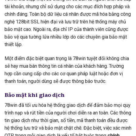
tài khoản, nhưng chỉ sử dụng cho các mục đích hợp pháp và
chính đáng. Toàn bộ dữ liệu cá nhân được mã hóa bằng công
nghệ 128bit SSL hiện đại và lưu trữ trên hệ thống máy chủ
bảo mật cao. Ngoài ra, địa chỉ IP của thành viên cũng được
bảo vệ qua tường lửa nhiều lớp do các chuyên gia bảo mật
thiết lập.
Một điểm đặc biệt quan trọng là 78win tuyệt đối không chia
sẻ hay mua bán thông tin cá nhân của khách hàng. Trường
hợp cần cung cấp cho các cơ quan pháp luật hoặc đơn vị
thanh toán, người dùng sẽ được thông báo trước.
Bảo mật khi giao dịch
78win đã tối ưu hóa hệ thống giao dịch để đảm bảo mọi quy
trình nạp và rút tiền của người chơi diễn ra an toàn. Các thông
tin giao dịch như thời gian, số tiền, mã thanh toán đều được
hệ thống lưu trữ và bảo mật chặt chẽ. Đặc biệt, việc xác minh
OTP trong mỗi giao dịch là yếu tố bắt buộc trong
chính