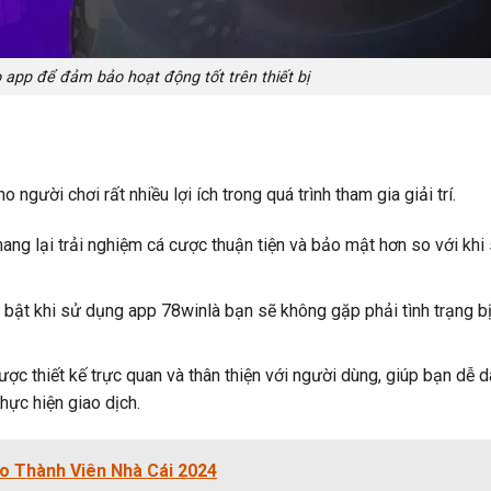
app để đảm bảo hoạt động tốt trên thiết bị
 người chơi rất nhiều lợi ích trong quá trình tham gia giải trí.
ang lại trải nghiệm cá cược thuận tiện và bảo mật hơn so với khi
i bật khi sử dụng app 78winlà bạn sẽ không gặp phải tình trạng b
ợc thiết kế trực quan và thân thiện với người dùng, giúp bạn dễ 
hực hiện giao dịch.
o Thành Viên Nhà Cái 2024