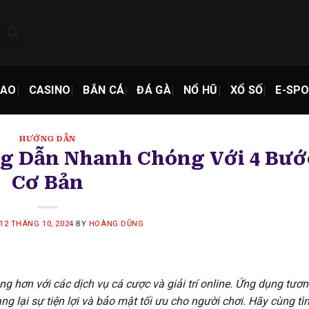
HAO
CASINO
BẮN CÁ
ĐÁ GÀ
NỔ HŨ
XỔ SỐ
E-SP
HƯỚNG DẪN
ng Dẫn Nhanh Chóng Với 4 Bướ
Cơ Bản
12 THÁNG 10, 2024
BY
HOÀNG DŨNG
ng hơn với các dịch vụ cá cược và giải trí online. Ứng dụng tươn
ng lại sự tiện lợi và bảo mật tối ưu cho người chơi. Hãy cùng tì