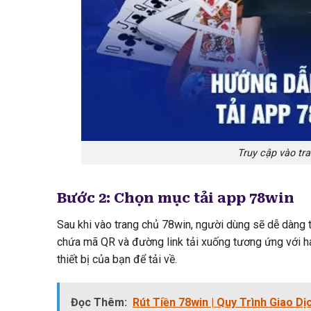
Truy cập vào tr
Bước 2: Chọn mục tải app 78win
Sau khi vào trang chủ 78win, người dùng sẽ dễ dàng
chứa mã QR và đường link tải xuống tương ứng với ha
thiết bị của bạn để tải về.
Đọc Thêm:
Rút Tiền 78win | Quy Trình Giao D