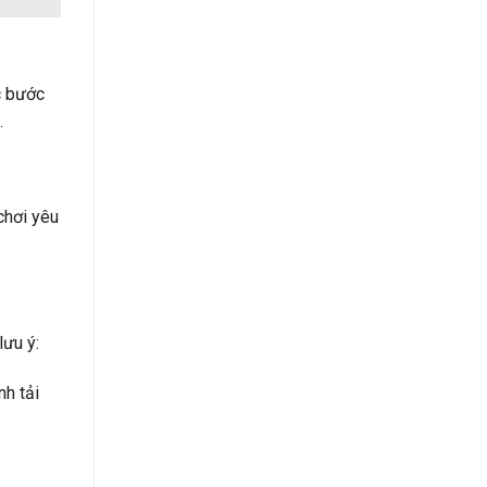
c bước
.
chơi yêu
lưu ý:
nh tải
.