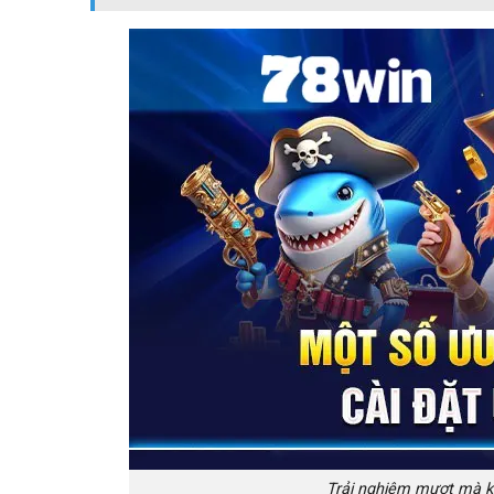
Trải nghiệm mượt mà khô