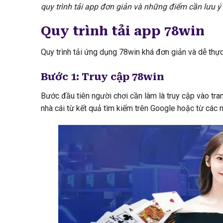
quy trình tải app đơn giản và những điểm cần lưu ý
Quy trình tải app
78win
Quy trình tải ứng dụng 78win khá đơn giản và dễ thự
Bước 1: Truy cập
78win
Bước đầu tiên người chơi cần làm là truy cập vào t
nhà cái từ kết quả tìm kiếm trên Google hoặc từ các 