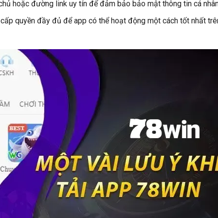
g chủ hoặc đường link uy tín để đảm bảo bảo mật thông tin cá nhân
ấp quyền đầy đủ để app có thể hoạt động một cách tốt nhất trên