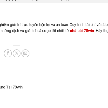
iệm giải trí trực tuyến tiện lợi và an toàn. Quy trình tải chỉ với 4
hững dịch vụ giải trí, cá cược tốt nhất từ
nhà cái 78win
. Hãy th
ung Tại 78win