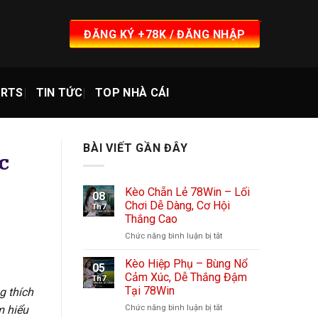
ĐĂNG KÝ +78K / ĐĂNG NHẬP
ORTS
TIN TỨC
TOP NHÀ CÁI
BÀI VIẾT GẦN ĐÂY
c
Kèo Chẵn Lẻ 78Win – Lối
08
Chơi Dễ Dàng, Cơ Hội
Th7
Thắng Cao
Chức năng bình luận bị tắt
ở
Kèo
Chẵn
Kèo Hiệp Phụ – Bùng Nổ
05
Lẻ
Cảm Xúc, Dễ Thắng Đậm
Th7
78Win
Tại 78Win
g thích
–
Chức năng bình luận bị tắt
ở
m hiểu
Lối