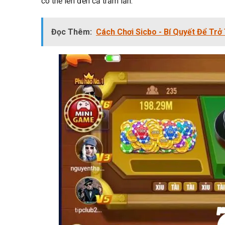
có thể lên đến cả trăm lần.
Đọc Thêm:
Cách Chơi Sicbo - Bí Quyết Để Tr