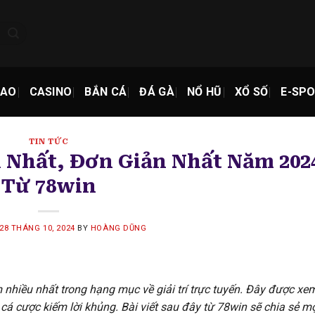
HAO
CASINO
BẮN CÁ
ĐÁ GÀ
NỔ HŨ
XỔ SỐ
E-SP
TIN TỨC
i Nhất, Đơn Giản Nhất Năm 202
Từ 78win
28 THÁNG 10, 2024
BY
HOÀNG DŨNG
 nhiều nhất trong hạng mục về giải trí trực tuyến. Đây được xem
á cược kiếm lời khủng. Bài viết sau đây từ 78win sẽ chia sẻ mọ