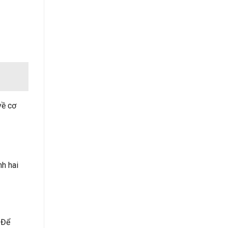
về cơ
nh hai
 Để