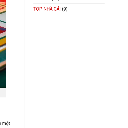
Cho
Sư
TOP NHÀ CÁI
(9)
Kê
Mới
Vào
Nghề
ừ một