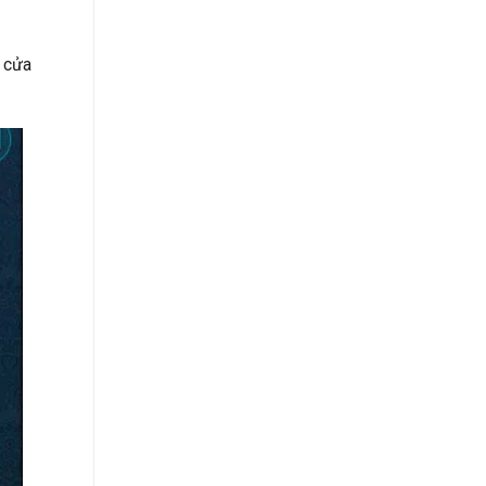
à cửa