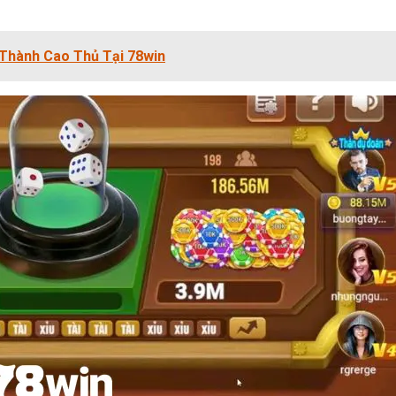
ở Thành Cao Thủ Tại 78win