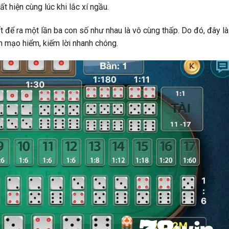
 hiện cùng lúc khi lắc xí ngầu.
ất để ra một lần ba con số như nhau là vô cùng thấp. Do đó, đây l
h mạo hiểm, kiếm lời nhanh chóng.