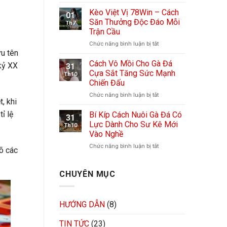
Kèo
Chơi
Hiệp
Dễ
Kèo Việt Vị 78Win – Cách
01
Phụ
Dàng,
Săn Thưởng Độc Đáo Mỗi
Th7
–
Cơ
Trận Cầu
Bùng
Hội
Chức năng bình luận bị tắt
ở
Nổ
Thắng
ữu tên
Kèo
Cảm
Cao
Việt
Xúc,
Cách Vô Mồi Cho Gà Đá
 kỷ XX
31
Vị
Dễ
Cựa Sắt Tăng Sức Mạnh
Th10
78Win
Thắng
Chiến Đấu
–
Đậm
Chức năng bình luận bị tắt
ở
Cách
Tại
, khi
Cách
Săn
78Win
Vô
Thưởng
ỉ lệ
Bí Kíp Cách Nuôi Gà Đá Có
31
Mồi
Độc
Lực Dành Cho Sư Kê Mới
Th10
Cho
Đáo
Vào Nghề
Gà
Mỗi
Chức năng bình luận bị tắt
ở
Đá
Trận
rõ các
Bí
Cựa
Cầu
Kíp
Sắt
Cách
CHUYÊN MỤC
Tăng
Nuôi
Sức
Gà
Mạnh
Đá
Chiến
HƯỚNG DẪN
(8)
Có
Đấu
Lực
TIN TỨC
(23)
Dành