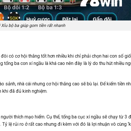
 Xỉu bộ ba giúp gom tiền rất nhanh
đôi có cơ hội thắng tốt hơn nhiều khi chỉ phải chọn hai con số gi
ng tổng ba con xí ngầu là khá cao nên đây là lý do thu hút nhiều n
vào sảnh, nhà cái nhưng cơ hội thắng cao sẽ bù lại. Để kiếm tiền n
n khi đã đủ kinh nghiệm.
 người thích mạo hiểm. Cụ thể, tổng ba cục xí ngầu sẽ chạy từ 3 
 Tỷ lệ rủi ro ở rất cao nhưng đi kèm với đó là lợi nhuận vô cùng ‘